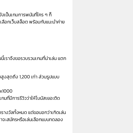
ังเป็นเกมการพนันที่ใคร ๆ ก็
การเลือกเว็บสล็อต พร้อมกับแนะนำค่าย
ี้เราจึงขอรวบรวมเกมที่น่าเล่น แตก
สูงสุดถึง 1,200 เท่า ส่วนรูปแบบ
ง x1000
มที่มีการรีวิวว่าให้โบนัสเยอะติด
กรางวัลทั้งหมด แต่ขอบอกว่าเกิดเล่น
อกว่าจะสมัครหรือเล่นเลือกแบบทดลอง