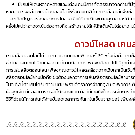
มีเกมให้เล่นหลากหลายและแต่ละเกมมีการคัดสรรมาจากค่ายที่มีคุ
หากอยากจะเล่นเกมสล็อตออนไลน์หรือเกมคาสิโน การเลือกเล่นจึงถือว่า
ว่าจะเกิดปัญหาเรื่องของการไม่จ่ายเงินให้นักเดิมพันแต่คุณยังจะได้โบ
ครั้งไม่แน่ว่าอาจจะเป็นช่องทางที่จะสร้างรายได้ให้นักเดิมพันได้อย่างไม่มีท
ดาวน์โหลด เกมสล
เกมสล็อตออนไลน์ไม่ว่าคุณจะเล่นบนคอมพิวเตอร์ PC หรือมือถือคุณก็
ชั่วโมง เล่นเกมได้ทันเวลาตามที่ท่านต้องการ พกพาติดตัวไปได้ทุกที่ 
การเล่นสล็อตออนไลน์ เพียงคุณดาวน์โหลดสล็อตจากเว็บเราเป็นเว็บที่ร
สล็อตออนไลน์ผ่านมือถือ ซึ่งต้องบอกว่าการเล่นสล็อตออนไลน์สามารถ
โชค ดังนี้ตัวเกมได้รับความนิยมเพราะอัตราการจ่ายที่สูงเยอะพอควร ต
คือลูกเล่น ที่เราสามารถเล่นได้หลายแบบ ทั้งนี้มีเทคนิคในการเล่นการท
วิธีที่ช่วยให้การเล่นได้ง่ายขึ้นลดเวลาการค้นหาในเว็บบราวเซอร์ เพีย