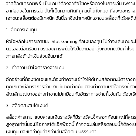
ว่าสล็อตเครดิตฟรี เป็นเกมที่ต้องอาศัยโชคหรือดวงในการเล่น เพราะเหต
อาศัยดวงในการเล่น นั่นก็เป็นความคิดที่ถูกแต่ไม่ทั้งหมด ถึงจะออกรา
เอาชนะสล็อตต้องมีเทคนิค วันนี้เราจึงนำเทคนิคเอาชนะสล็อตที่ได้ผลด
1. จัดการเงินทุน
หัวใจหลักในการเอาชนะ Slot Gaming คือเงินลงทุน ไม่ว่าจะเล่นเกมอะไรก็
ตัวเองเดือดร้อน ควรมองการพนันให้เป็นเกมอย่ามุ่งหวังกับเงินกำไรมา
ภายหลังถ้านำเงินส่วนอื่นมาใช้
2. ทำความเข้าใจตารางจ่ายเงิน
อีกอย่างที่ต้องชัดเจนและต้องทำความเข้าใจให้ดีเกมสล็อตตะมีตารางกา
ทุกเกมจะมีอัตราการจ่ายเงินที่แตกต่างกัน ต้องทำความเข้าใจตรงนี้ด้วย
สัญลักษณ์บางอย่างทำงานไม่เหมือนกันอัตราการจ่ายก็เช่นกัน ต้องเรีย
3. สล็อตสะสมได้เงินดี
สล็อตค่ายเกม แบบสะสมเงินรางวัลที่มีรางวัลแจ็คพอทก้อนใหญ่ที่สุดรวยเ
สูงสุดเท่านั้นจะมีโอกาสได้แจ็คพ็อตนี้ ถ้าคิดจะเล่นสล็อตอบบนี้ก็ต้อง
เงินทุนเยอะแต่ว่าคุ้มค่ากว่าเล่นสล็อตแบบธรรมดา