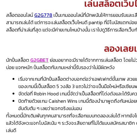
เล่นสล็อตเว็บ
สล็อตออนไลน์
G2G778
เป็นเกมออนไลน์ที่นักพนันให้การยอมรับและเลื
สามารถเล่นได้ แต่การจะเล่นสล็อตเว็บไหนดี pantip
ที่มีโบนัสแตกบ่อย
สล็อตที่น่าเล่นที่สุด แต่จะมีค่ายเกมไหนบ้างนั้น เราไปดูวิธีการเลือกเว็
ลองเลยเ
นักปั่นสล็อต
G2GBET
ย่อมอยากจะมีรายได้จากการเล่นสล็อต โดยไม่ว่
บ่อย แจกหนัก ปั่นสล็อตกับเกมเหล่านี้รับรองว่าไม่มีผิดหวัง
เริ่มจากเกมที่นักปั่นสล็อตต่างบอกต่อว่าเอฟเฟกต์ขั้นเทพ สวยแ
ของเกมนี้เป็นสล็อต 5 วงล้อ 3 แถวไม่ว่าจะเป็นมือใหม่หรือเซียน
จัดต่อที่ Robin Hood เกมนี้จัดว่าเป็นสล็อตที่โด่งดังและได้ร
ปิดท้ายด้วยเกม Caishen Wins เกมนี้ต้องนำมาพูดถึงกันหน่อยเพรา
อันดับต้น ๆ เลยว่าแจกจริงแน่นอน
ทั้งหมดนี้นักเดิมพันทุกคนสามารถที่จะเลือกแบบทดลองเล่นได้ หากยังไ
แล้วได้จังหวะแจกโบนัสเน้น ๆ ระวังจะเสียดายที่ไม่ได้แบบสมัครสมาชิ
เล่นดี