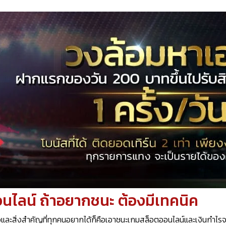
อนไลน์ ถ้าอยากชนะ ต้องมีเทคนิค
ยวและสิ่งสำคัญที่ทุกคนอยากได้ก็คือเอาชนะเกมสล็อตออนไลน์และเงินกำไรจากเก