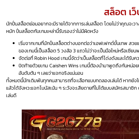
สล็อต เว็
นักปั่นสล็อตย่อมอยากจะมีรายได้จากการเล่นสล็อต โดยไม่ว่าคุณจะวาง
หนัก ปั่นสล็อตกับเกมเหล่านี้รับรองว่าไม่มีผิดหวัง
เริ่มจากเกมที่นักปั่นสล็อตต่างบอกต่อว่าเอฟเฟกต์ขั้นเทพ สวยแ
ของเกมนี้เป็นสล็อต 5 วงล้อ 3 แถวไม่ว่าจะเป็นมือใหม่หรือเซียน
จัดต่อที่ Robin Hood เกมนี้จัดว่าเป็นสล็อตที่โด่งดังและได้ร
ปิดท้ายด้วยเกม Caishen Wins เกมนี้ต้องนำมาพูดถึงกันหน่อยเพรา
อันดับต้น ๆ เลยว่าแจกจริงแน่นอน
ทั้งหมดนี้นักเดิมพันทุกคนสามารถที่จะเลือกแบบทดลองเล่นได้ หากยังไ
แล้วได้จังหวะแจกโบนัสเน้น ๆ ระวังจะเสียดายที่ไม่ได้แบบสมัครสมาชิ
เล่นดี