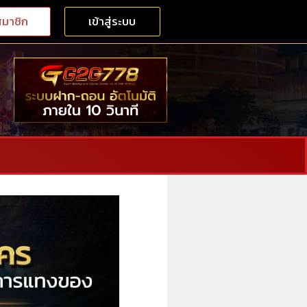
สมาชิก
เข้าสู่ระบบ
้เงินจริงนักเดิมพันไม่ควรพลาด Bacarrat : บาคาร่าสุดฟิน หลากหลายค่ายด