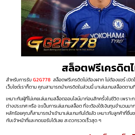
สล็อตฟรีเครดิตไ
สำหรับการรับ
G2G778
สล็อตฟรีเครดิตไม่ต้องฝาก ไม่ต้องแชร์ เปิด
เว็บไซต์เราก็ตาม คุณสามารถนำเครดิตในส่วนนี้ มาเล่นเกมสล็อตตามที
เหมาะกับผู้ที่ไม่เคยเล่นเกมสล็อตออนไลน์มาก่อนสักครั้งในชีวิต เพร
ต่างประเทศ หรือ จะเป็นการเล่นเกมสล็อต ที่จะต้องใช้เงินทุนจำนวนม
หลักร้อยคุณก็สามารถนำเข้ามาเล่นเกมกันได้แล้ว เหมาะกับลูกค้าที่ชื่น
กับเจ้าหน้าที่และกดขอรับได้เลย สะดวกรวดเร็วสุด ๆ