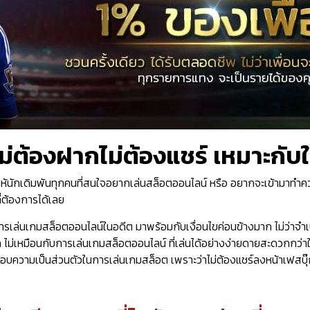
ม่ต้องฝากไม่ต้องแชร์ เหมาะกับ
ให้นักเดิมพันทุกคนที่สนใจอยากเล่นสล็อตออนไลน์ หรือ อยากจะเข้ามาทำคว
่ต้องการได้เลย
าะการเล่นเกมสล็อตออนไลน์ในอดีต มาพร้อมกับเงื่อนไขค่อนข้างมาก ไม่ว่าจ
าก ไม่เหมือนกับการเล่นเกมสล็อตออนไลน์ ที่เล่นได้อย่างง่ายดายสะดวกก
ชอบความเป็นส่วนตัวในการเล่นเกมสล็อต เพราะว่าไม่ต้องแชร์ลงหน้าเฟสบุ๊ก อ